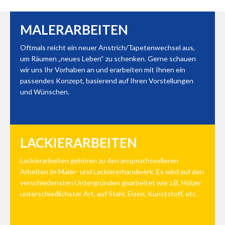
MALERARBEITEN
Oftmals reicht ein neuer Anstrich/Tapetenwechsel aus,
um Räumen „neues Leben“ zu schenken. Gerne schauen
wir uns Ihr Vorhaben an und erarbeiten mit Ihnen ein
passendes Konzept, basierend auf Ihren Vorstellungen
und Wünschen.
LACKIERARBEITEN
Lackierarbeiten gehören zu den anspruchsvolleren
Arbeiten im Maler- und Lackiererhandwerk. Es wird auf den
verschiedensten Untergründen gearbeitet wie z.B. Hölzer
unterschiedlichster Art, auf Stahl, Eisen, Kunststoff, etc.