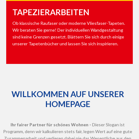
TAPEZIERARBEITEN
Ob klassische Raufaser oder moderne Vliesfaser-Tapeten.
Wir beraten Sie gerne! Der individuellen Wandgestaltung
sind keine Grenzen gesetzt. Blättern Sie sich durch einige
unserer Tapetenbücher und lassen Sie sich inspirieren.
WILLKOMMEN
AUF
UNSERER
HOMEPAGE
Ihr fairer Partner für schönes Wohnen -
Dieser Slogan ist
Programm, denn wir kalkulieren stets fair, legen Wert auf eine gute
Zusammenarbeit und verlieren dabei nie das Wesentliche aus den